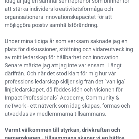
Idag är jag en samhällsentreprenör som brinner för
att stärka individers kreativitetsförmåga och
organisationers innovationskapacitet för att
möjliggöra positiv samhällsförändring.
Under mina tidiga år som verksam saknade jag en
plats för diskussioner, stöttning och vidareutveckling
av mitt ledarskap för hållbarhet och innovation.
Senare märkte jag att jag inte var ensam. Långt
därifrån. Och när det stod klart för mig hur vår
professions ledarskap skiljer sig från det "vanliga"
linjeledarskapet, då föddes idén och visionen för
Impact Professionals´ Academy, Community &
neTwork - ett nätverk som idag skapas, formas och
utvecklas av medlemmarna tillsammans.
Varmt välkommen till styrkan, drivkraften och
gemenskapen - tillsammans skapar vi en bättre