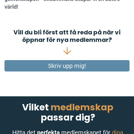
värld!
Vill du bli först att få reda på när vi
öppnar för nya medlemmar?
Skriv upp mig!
Vilket
medlemskap
passar dig?
Hitta det
perfekta
medlemskapet för
dina