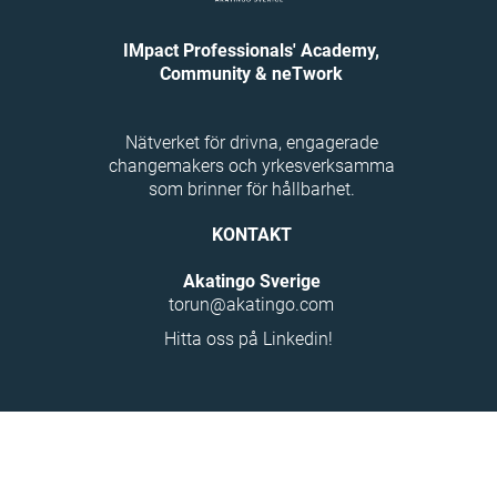
få nya infallsvinklar och idéer.
IMpact Professionals' Academy,
Community & neTwork
Nätverket för drivna, engagerade
changemakers och yrkesverksamma
som brinner för hållbarhet.
KONTAKT
Akatingo Sverige
torun@akatingo.com
Hitta oss på Linkedin!