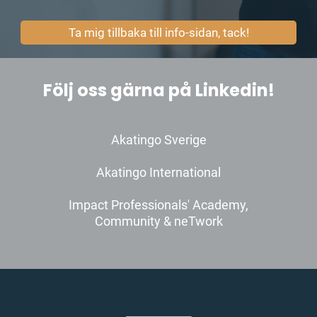
Ta mig tillbaka till info-sidan, tack!
Följ oss gärna på Linkedin!
Akatingo Sverige
Akatingo International
Impact Professionals' Academy,
Community & neTwork